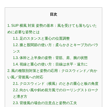
目次
1.
SUP 横風 対策 姿勢の基本：風を受けても落ちないた
めに必要な姿勢とは
1.1.
足のスタンスと重心の位置調整
1.2.
膝と股関節の使い方：柔らかさとキープ力のバラ
ンス
1.3.
体幹と上半身の姿勢：背筋、肩、腕の状態
1.4.
視線と重心の使い方：目線は水平・遠方に
2.
風の種類別対策と姿勢の応用：クロスウィンド／向か
い風／背後風への対応
2.1.
クロスウィンド（横風）のときの重心と板の角度
2.2.
向かい風や斜め前方風でのローリングストローク
と漕ぎ方
2.3.
背後風の場合の注意点と姿勢の工夫