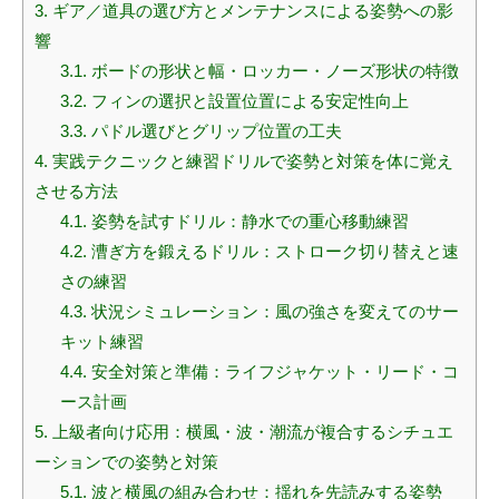
3.
ギア／道具の選び方とメンテナンスによる姿勢への影
響
3.1.
ボードの形状と幅・ロッカー・ノーズ形状の特徴
3.2.
フィンの選択と設置位置による安定性向上
3.3.
パドル選びとグリップ位置の工夫
4.
実践テクニックと練習ドリルで姿勢と対策を体に覚え
させる方法
4.1.
姿勢を試すドリル：静水での重心移動練習
4.2.
漕ぎ方を鍛えるドリル：ストローク切り替えと速
さの練習
4.3.
状況シミュレーション：風の強さを変えてのサー
キット練習
4.4.
安全対策と準備：ライフジャケット・リード・コ
ース計画
5.
上級者向け応用：横風・波・潮流が複合するシチュエ
ーションでの姿勢と対策
5.1.
波と横風の組み合わせ：揺れを先読みする姿勢