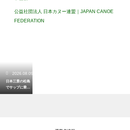
公益社団法人 日本カヌー連盟｜JAPAN CANOE
FEDERATION
2026.08.09
日本三景の松島
でサップに乗っ
て島巡り！歴史
ある絶景を水上
から独り占め
2026.08.09