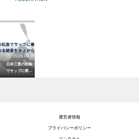
2026.08.09
日本三景の松島
でサップに乗っ
て島巡り！歴史
ある絶景を水上
から独り占め
2026.08.09
運営者情報
水上でのホイッ
プライバシーポリシー
スルの合図の意
味を理解しよ
コンタクト