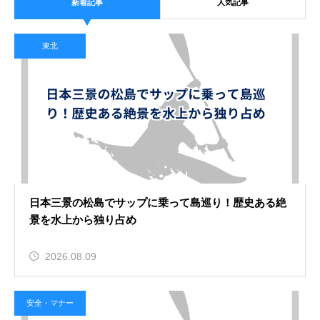
新着記事
人気記事
2026.08.09
水上でのホイッスルの合図の意味を
東北
理解しよう！緊急時に仲間と連携す
る術
安全・マナー
2026.08.08
野生動物への餌付けが禁止される理
日本三景の松島でサップに乗って島巡り！歴史ある絶
由とは？生態系を壊さずに自然を楽
景を水上から独り占め
しむ
知識・雑学
2026.08.09
安全・マナー