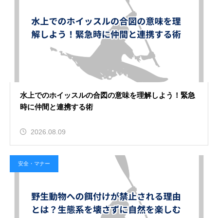
2026.08.08
海での流れは潮汐の影響を大きく受
ける！安全に水上スポーツを楽しむ
知識
東北
水上でのホイッスルの合図の意味を理解しよう！緊急
時に仲間と連携する術
2026.08.07
2026.08.09
最上川のラフティングの激流のスポ
ット！水しぶきを浴びてスリルを大
安全・マナー
満喫
北海道