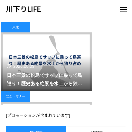
川下りLIFE
東北
2026.08.09
日本三景の松島でサップに乗って島
巡り！歴史ある絶景を水上から独り
占め
安全・マナー
[プロモーションが含まれています]