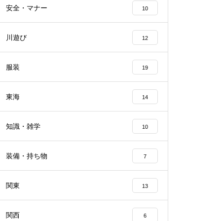
安全・マナー
10
川遊び
12
服装
19
東海
14
知識・雑学
10
装備・持ち物
7
関東
13
関西
6