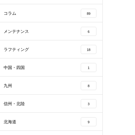
コラム
89
メンテナンス
6
ラフティング
18
中国・四国
1
九州
8
信州・北陸
3
北海道
9