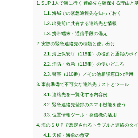
1.
SUP 1人で海に行く 連絡先を確保する理由と
1.1.
海域での緊急通報先を知っておく
1.2.
出発前に共有する連絡先と情報
1.3.
携帯端末・通信手段の備え
2.
実際の緊急連絡先の種類と使い分け
2.1.
海上保安庁（118番）の役割と通報のポ
2.2.
消防・救急（119番）の使いどころ
2.3.
警察（110番）／その他相談窓口の活用
3.
事前準備で不可欠な連絡先リストとツール
3.1.
連絡先を一覧化する内容例
3.2.
緊急連絡先登録のスマホ機能を使う
3.3.
位置情報ツール・発信機の活用
4.
海のＳＵＰで想定されるトラブルと連絡のタ
4.1.
天候・海象の急変