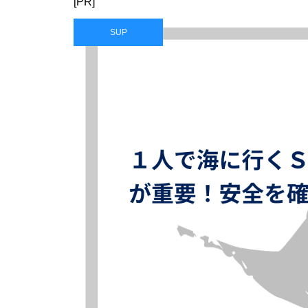
[PR]
SUP