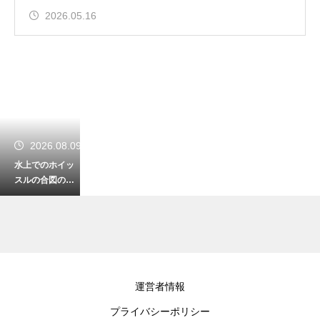
2026.05.16
2026.08.09
水上でのホイッ
スルの合図の意
味を理解しよ
う！緊急時に仲
間と連携する術
2026.08.08
運営者情報
野生動物への餌
プライバシーポリシー
付けが禁止され