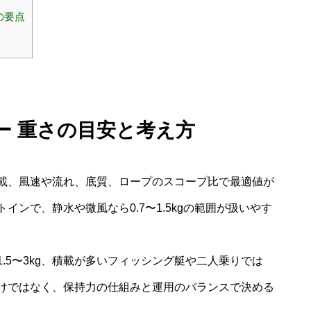
の要点
ー 重さの目安と考え方
載、風速や流れ、底質、ロープのスコープ比で最適値が
ンで、静水や微風なら0.7〜1.5kgの範囲が扱いやす
.5〜3kg、積載が多いフィッシング艇や二人乗りでは
いわけではなく、保持力の仕組みと運用のバランスで決める