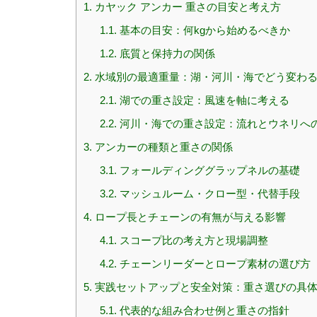
1.
カヤック アンカー 重さの目安と考え方
1.1.
基本の目安：何kgから始めるべきか
1.2.
底質と保持力の関係
2.
水域別の最適重量：湖・河川・海でどう変わ
2.1.
湖での重さ設定：風速を軸に考える
2.2.
河川・海での重さ設定：流れとウネリへ
3.
アンカーの種類と重さの関係
3.1.
フォールディンググラップネルの基礎
3.2.
マッシュルーム・クロー型・代替手段
4.
ロープ長とチェーンの有無が与える影響
4.1.
スコープ比の考え方と現場調整
4.2.
チェーンリーダーとロープ素材の選び方
5.
実践セットアップと安全対策：重さ選びの具
5.1.
代表的な組み合わせ例と重さの指針