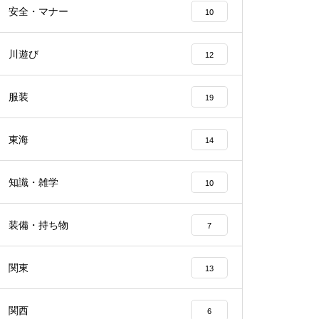
安全・マナー
10
川遊び
12
服装
19
東海
14
知識・雑学
10
装備・持ち物
7
関東
13
関西
6