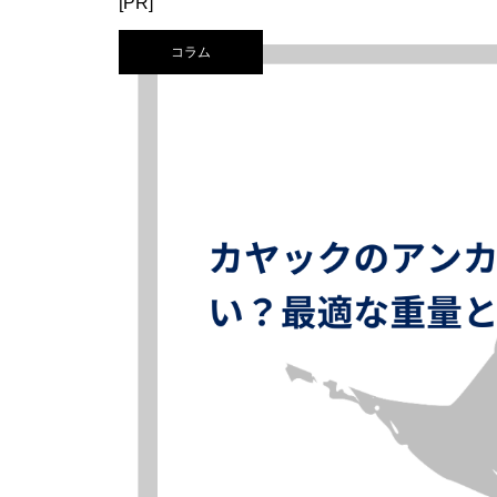
[PR]
コラム