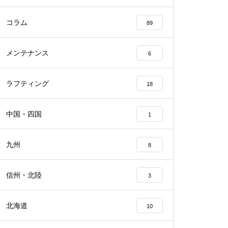
コラム
89
メンテナンス
6
ラフティング
18
中国・四国
1
九州
8
信州・北陸
3
北海道
10