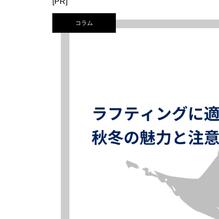
[PR]
コラム