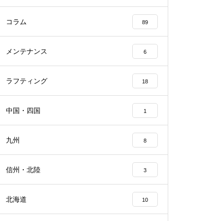
コラム
89
メンテナンス
6
ラフティング
18
中国・四国
1
九州
8
信州・北陸
3
北海道
10