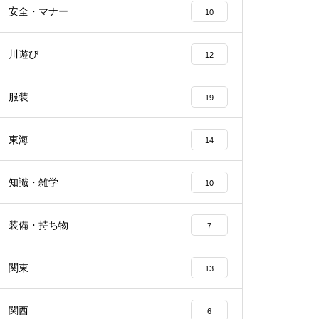
安全・マナー
10
川遊び
12
服装
19
東海
14
知識・雑学
10
装備・持ち物
7
関東
13
関西
6