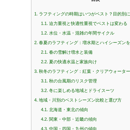
1.
ラフティングの時期はいつがベスト？目的別
1.1.
迫力重視と快適性重視でベストは変わる
1.2.
水位・水温・混雑の年間サイクル
2.
春夏のラフティング：増水期とハイシーズン
2.1.
春の雪解け増水と装備
2.2.
夏の快適水温と家族向け
3.
秋冬のラフティング：紅葉・クリアウォータ
3.1.
秋の台風期のリスク管理
3.2.
冬に楽しめる地域とドライスーツ
4.
地域・川別のベストシーズン比較と選び方
4.1.
北海道・東北の傾向
4.2.
関東・中部・近畿の傾向
4.3.
中国・四国・九州の傾向