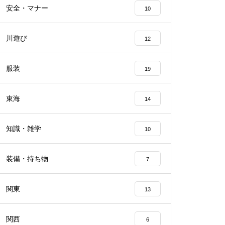
安全・マナー
10
川遊び
12
服装
19
東海
14
知識・雑学
10
装備・持ち物
7
関東
13
関西
6