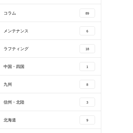
コラム
89
メンテナンス
6
ラフティング
18
中国・四国
1
九州
8
信州・北陸
3
北海道
9