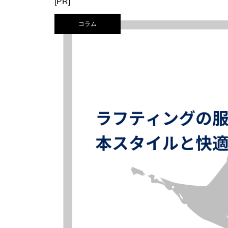
[PR]
コラム