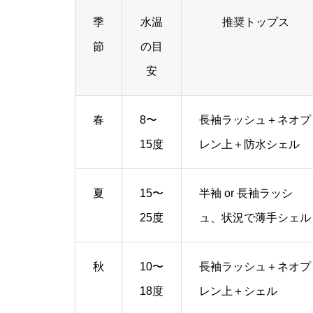
季
水温
推奨トップス
節
の目
安
春
8〜
長袖ラッシュ＋ネオプ
15度
レン上＋防水シェル
夏
15〜
半袖 or 長袖ラッシ
25度
ュ、状況で薄手シェル
秋
10〜
長袖ラッシュ＋ネオプ
18度
レン上＋シェル