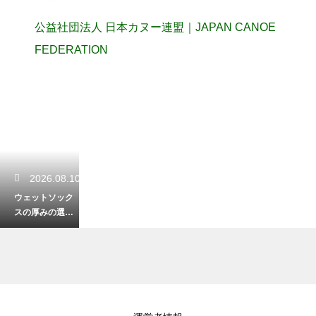
公益社団法人 日本カヌー連盟｜JAPAN CANOE
FEDERATION
2026.08.10
ウェットソック
スの厚みの選び
方！水温に合わ
せて足元の冷え
を確実に防ぐ
2026.08.09