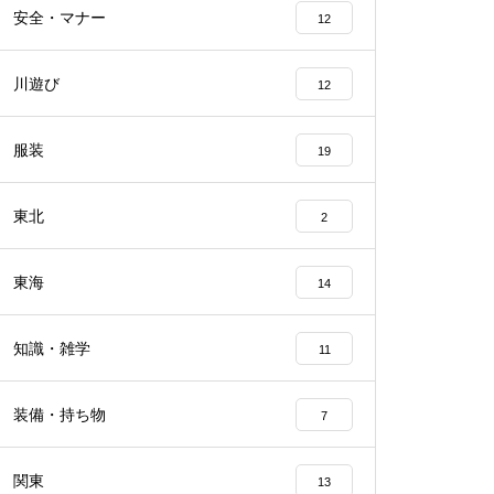
安全・マナー
12
川遊び
12
服装
19
東北
2
東海
14
知識・雑学
11
装備・持ち物
7
関東
13