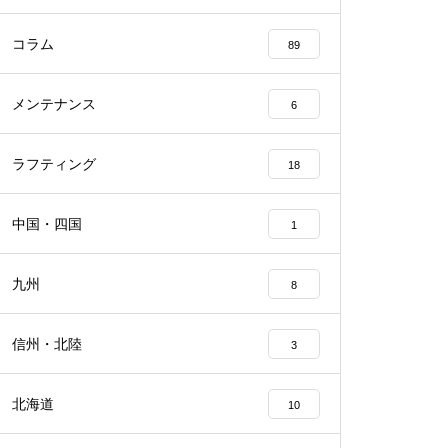
コラム
89
メンテナンス
6
ラフティング
18
中国・四国
1
九州
8
信州・北陸
3
北海道
10