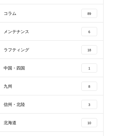
コラム
89
メンテナンス
6
ラフティング
18
中国・四国
1
九州
8
信州・北陸
3
北海道
10