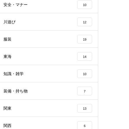
安全・マナー
10
川遊び
12
服装
19
東海
14
知識・雑学
10
装備・持ち物
7
関東
13
関西
6