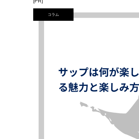
[PR]
コラム